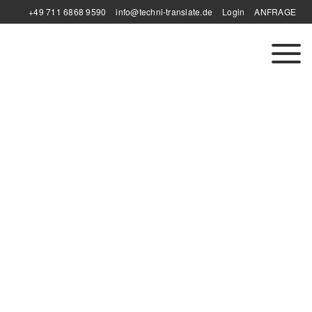
+49 711 6868 9590
info@techni-translate.de
Login
ANFRAGE