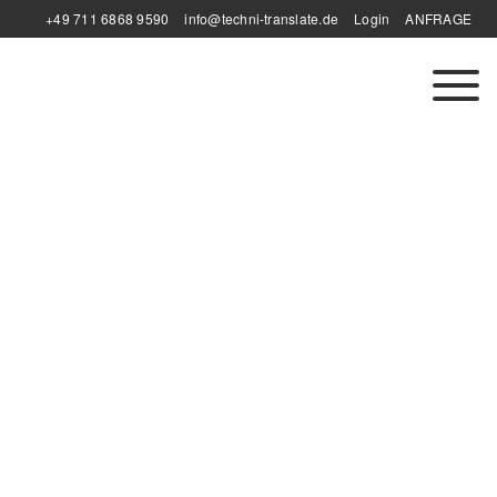
+49 711 6868 9590
info@techni-translate.de
Login
ANFRAGE