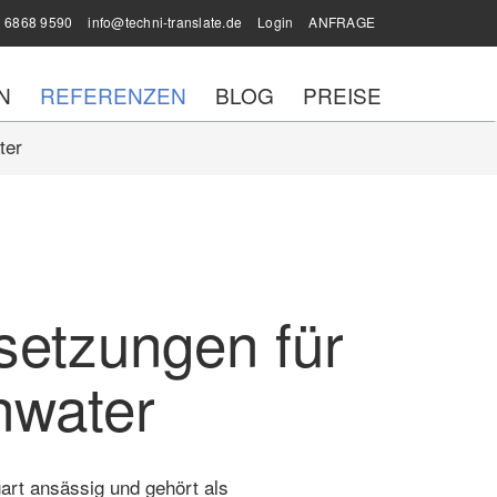
 6868 9590
info@techni-translate.de
Login
ANFRAGE
N
REFERENZEN
BLOG
PREISE
ter
setzungen für
water
rt ansässig und gehört als