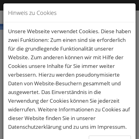
+49 711 6868 9590
info@techni-translate.de
Login
ANFRAGE
Hinweis zu Cookies
Übersetzungsfehler mit
Unsere Webseite verwendet Cookies. Diese haben
Folgen – der Preis für
zwei Funktionen: Zum einen sind sie erforderlich
Ungenauigkeit
für die grundlegende Funktionalität unserer
Website. Zum anderen können wir mit Hilfe der
Cookies unsere Inhalte für Sie immer weiter
17.01.2025
|
Fachübersetzung
verbessern. Hierzu werden pseudonymisierte
Daten von Website-Besuchern gesammelt und
ausgewertet. Das Einverständnis in die
Verwendung der Cookies können Sie jederzeit
widerrufen. Weitere Informationen zu Cookies auf
dieser Website finden Sie in unserer
Datenschutzerklärung
und zu uns im
Impressum
.