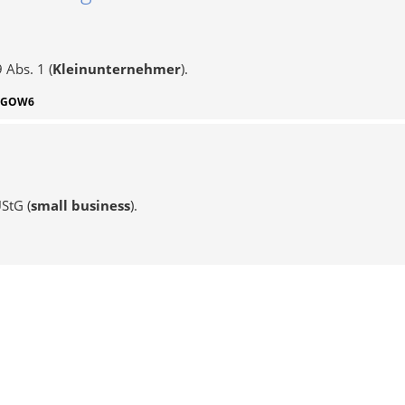
 Abs. 1 (
Kleinunternehmer
).
UGOW6
StG (
small business
).