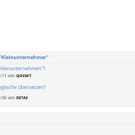
 "Kleinunternehmer"
milienunternehmen"?
5:11
von
QOVAF7
nglische übersetzen?
3:56
von
DETA3