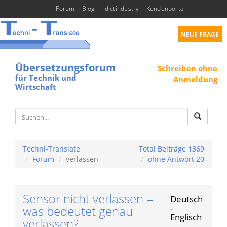
Forum
Blog
dictindustry
Kundenportal
NEUE FRAGE
Übersetzungsforum
Schreiben ohne
für Technik und
Anmeldung
Wirtschaft
Techni-Translate
Total Beiträge 1369
Forum
verlassen
ohne Antwort 20
Sensor nicht verlassen =
Deutsch
-
was bedeutet genau
Englisch
verlassen?