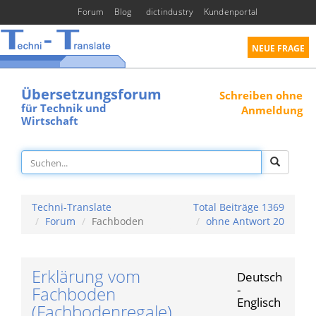
Forum
Blog
dictindustry
Kundenportal
NEUE FRAGE
Übersetzungsforum
Schreiben ohne
für Technik und
Anmeldung
Wirtschaft
Techni-Translate
Total Beiträge 1369
Forum
Fachboden
ohne Antwort 20
Erklärung vom
Deutsch
-
Fachboden
Englisch
(Fachbodenregale),