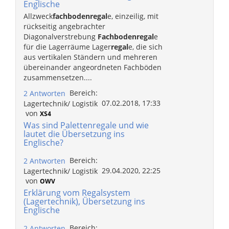
Englische
Allzweck
fachboden
regal
e, einzeilig, mit
rückseitig angebrachter
Diagonalverstrebung
Fachboden
regal
e
für die Lagerräume Lager
regal
e, die sich
aus vertikalen Ständern und mehreren
übereinander angeordneten Fachböden
zusammensetzen....
Bereich:
2 Antworten
07.02.2018, 17:33
Lagertechnik/ Logistik
von
XS4
Was sind Palettenregale und wie
lautet die Übersetzung ins
Englische?
Bereich:
2 Antworten
29.04.2020, 22:25
Lagertechnik/ Logistik
von
OWV
Erklärung vom Regalsystem
(Lagertechnik), Übersetzung ins
Englische
Bereich:
2 Antworten