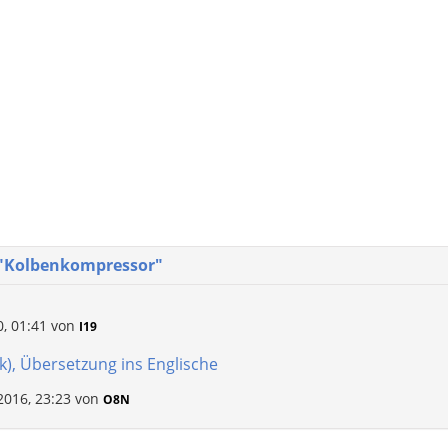
 "Kolbenkompressor"
, 01:41
von
I19
), Übersetzung ins Englische
016, 23:23
von
O8N